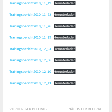
Trainingsbericht2010_11_19
Herunterladen
Trainingsbericht2010_11_22
Herunterladen
Trainingsbericht2010_11_26
Herunterladen
Trainingsbericht2010_11_29
Herunterladen
Trainingsbericht2010_12_03
Herunterladen
Trainingsbericht2010_12_06
Herunterladen
Trainingsbericht2010_12_10
Herunterladen
Trainingsbericht2010_12_13
Herunterladen
Beitragsnavigation
Vorheriger
Näch
VORHERIGER BEITRAG
NÄCHSTER BEITRAG