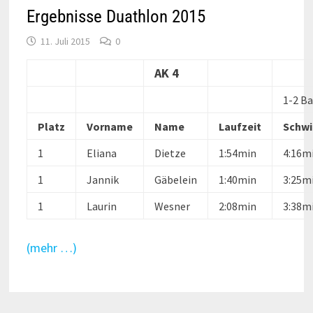
Ergebnisse Duathlon 2015
11. Juli 2015
0
AK 4
1-2 B
Platz
Vorname
Name
Laufzeit
Schw
1
Eliana
Dietze
1:54min
4:16m
1
Jannik
Gäbelein
1:40min
3:25m
1
Laurin
Wesner
2:08min
3:38m
(mehr …)