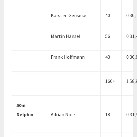
Karsten Genseke
40
0:30
Martin Hänsel
56
0:31
Frank Hoffmann
43
0:30
160+
1:58
50m
Delphin
Adrian Nofz
18
0:31