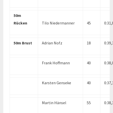
50m
Rücken
Tilo Niedermanner
45
0:31
50m Brust
Adrian Nofz
18
0:39
Frank Hoffmann
40
0:38
Karsten Genseke
40
0:37
Martin Hänsel
55
0:38