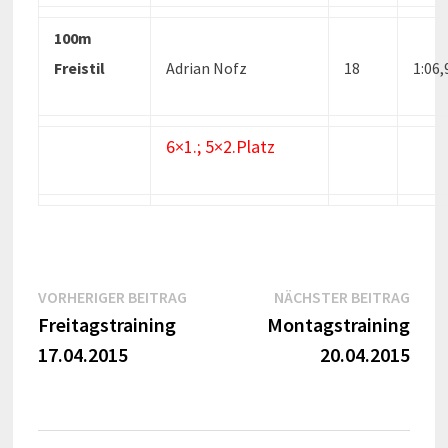
100m
Freistil
Adrian Nofz
18
1:06
6×1.; 5×2.Platz
Beitragsnavigation
Vorheriger
Näch
VORHERIGER BEITRAG
NÄCHSTER BEITRAG
Beitrag:
Beitr
Freitagstraining
Montagstraining
17.04.2015
20.04.2015