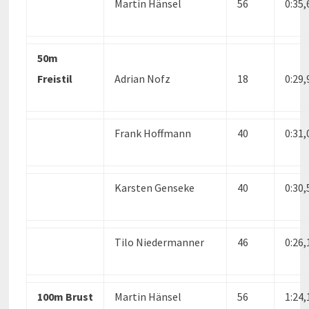
Martin Hänsel
56
0:35
50m
Freistil
Adrian Nofz
18
0:29
Frank Hoffmann
40
0:31
Karsten Genseke
40
0:30
Tilo Niedermanner
46
0:26
100m Brust
Martin Hänsel
56
1:24