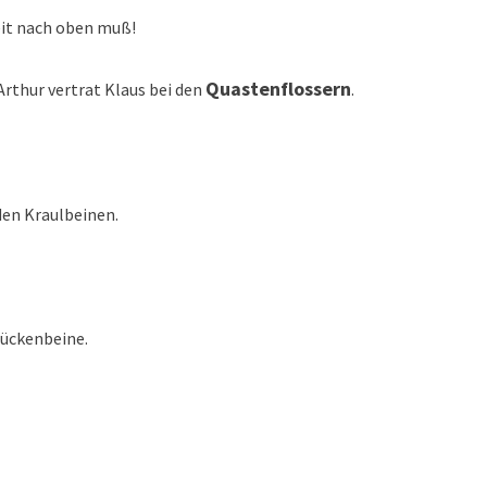
eit nach oben muß!
Quastenflossern
 Arthur vertrat Klaus bei den
.
n Kraulbeinen.
ckenbeine.