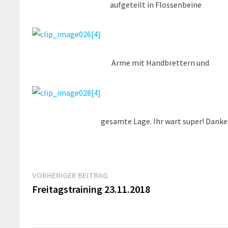
aufgeteilt in Flossenbeine
Arme mit Handbrettern und
gesamte Lage. Ihr wart super! Dankes
Beitragsnavigation
Vorheriger
VORHERIGER BEITRAG
Beitrag:
Freitagstraining 23.11.2018