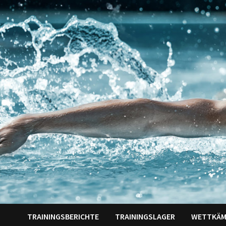
Zum
Inhalt
springen
TRAININGSBERICHTE
TRAININGSLAGER
WETTKÄM