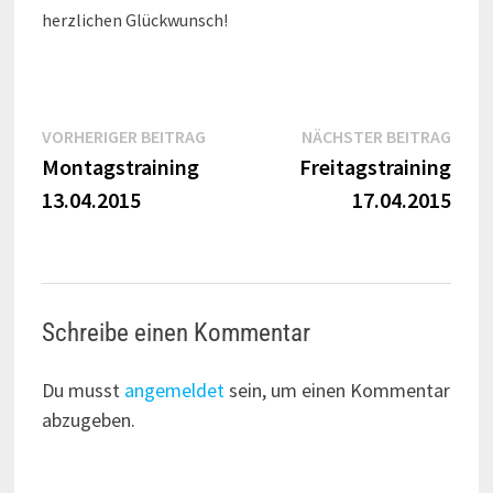
herzlichen Glückwunsch!
Beitragsnavigation
Vorheriger
Näch
VORHERIGER BEITRAG
NÄCHSTER BEITRAG
Beitrag:
Beitr
Montagstraining
Freitagstraining
13.04.2015
17.04.2015
Schreibe einen Kommentar
Du musst
angemeldet
sein, um einen Kommentar
abzugeben.