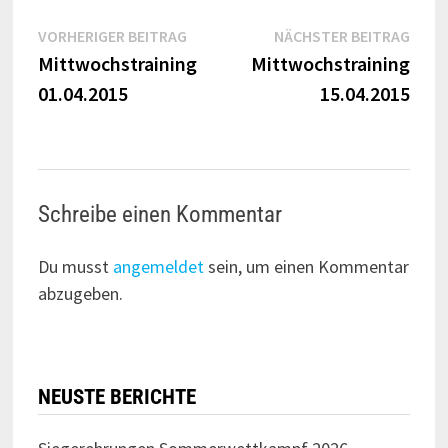
Beitragsnavigation
Vorheriger
Näch
VORHERIGER BEITRAG
NÄCHSTER BEITRAG
Beitrag:
Beitr
Mittwochstraining
Mittwochstraining
01.04.2015
15.04.2015
Schreibe einen Kommentar
Du musst
angemeldet
sein, um einen Kommentar
abzugeben.
NEUSTE BERICHTE