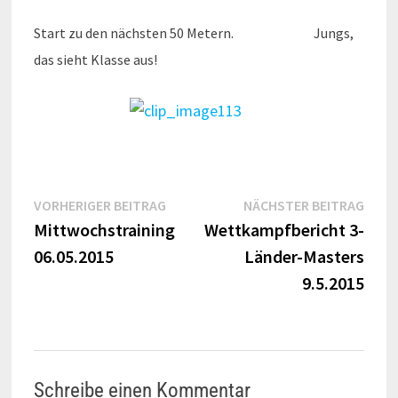
Start zu den nächsten 50 Metern. Jungs,
das sieht Klasse aus!
Beitragsnavigation
Vorheriger
Näch
VORHERIGER BEITRAG
NÄCHSTER BEITRAG
Beitrag:
Beitr
Mittwochstraining
Wettkampfbericht 3-
06.05.2015
Länder-Masters
9.5.2015
Schreibe einen Kommentar