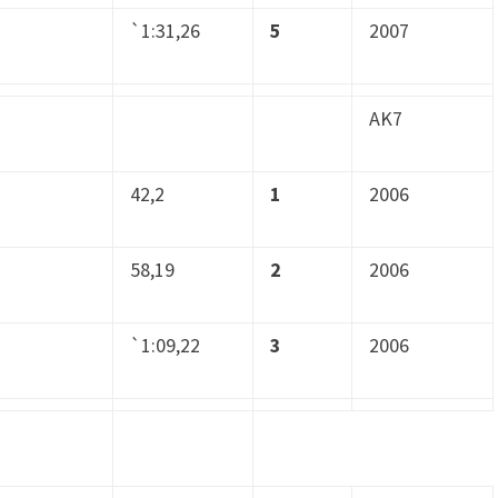
`1:31,26
5
2007
AK7
42,2
1
2006
58,19
2
2006
`1:09,22
3
2006