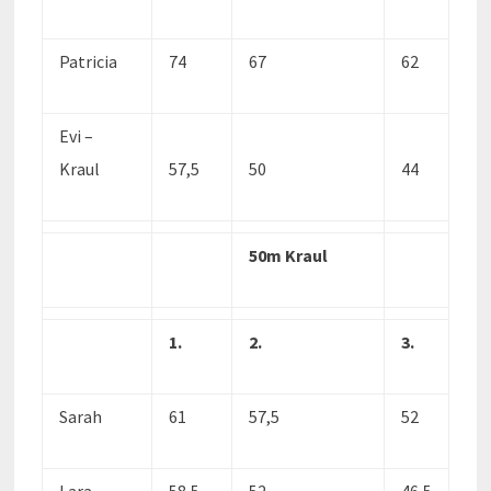
Patricia
74
67
62
Evi –
Kraul
57,5
50
44
50m Kraul
1.
2.
3.
Sarah
61
57,5
52
Lara
58,5
52
46,5