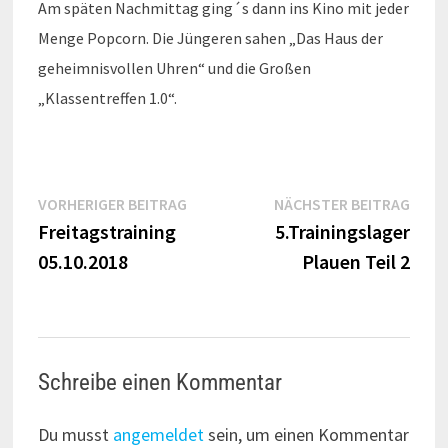
Am späten Nachmittag ging´s dann ins Kino mit jeder
Menge Popcorn. Die Jüngeren sahen „Das Haus der
geheimnisvollen Uhren“ und die Großen
„Klassentreffen 1.0“.
Beitragsnavigation
Vorheriger
Näch
VORHERIGER BEITRAG
NÄCHSTER BEITRAG
Beitrag:
Beitr
Freitagstraining
5.Trainingslager
05.10.2018
Plauen Teil 2
Schreibe einen Kommentar
Du musst
angemeldet
sein, um einen Kommentar