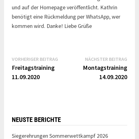
und auf der Homepage veröffentlicht. Kathrin
benötigt eine Rückmeldung per WhatsApp, wer
kommen wird. Danke! Liebe Grüße
Beitragsnavigation
Vorheriger
Näch
VORHERIGER BEITRAG
NÄCHSTER BEITRAG
Beitrag:
Beitr
Freitagstraining
Montagstraining
11.09.2020
14.09.2020
NEUSTE BERICHTE
Siegerehrungen Sommerwettkampf 2026