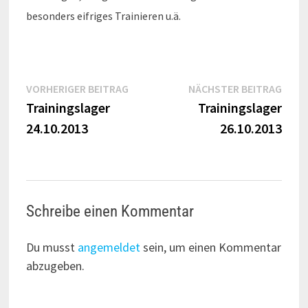
besonders eifriges Trainieren u.ä.
Beitragsnavigation
Vorheriger
Näch
VORHERIGER BEITRAG
NÄCHSTER BEITRAG
Beitrag:
Beitr
Trainingslager
Trainingslager
24.10.2013
26.10.2013
Schreibe einen Kommentar
Du musst
angemeldet
sein, um einen Kommentar
abzugeben.