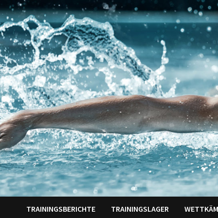
Zum
Inhalt
springen
TRAININGSBERICHTE
TRAININGSLAGER
WETTKÄM