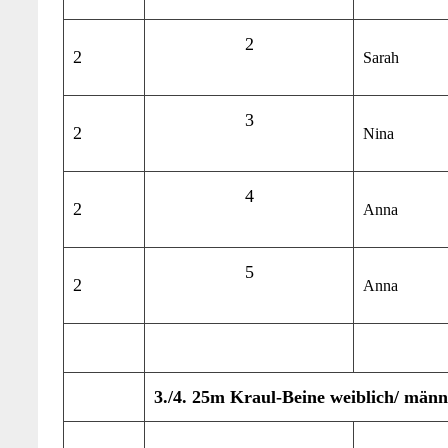
2
2
Sarah
3
2
Nina
4
2
Anna
5
2
Anna
3./4. 25m Kraul-Beine weiblich/ männ