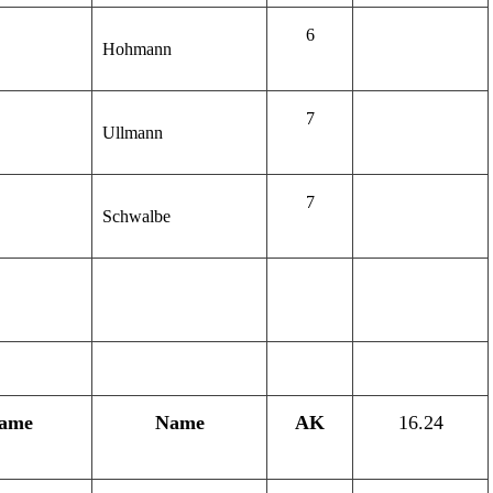
6
Hohmann
7
Ullmann
7
Schwalbe
ame
Name
AK
16.24