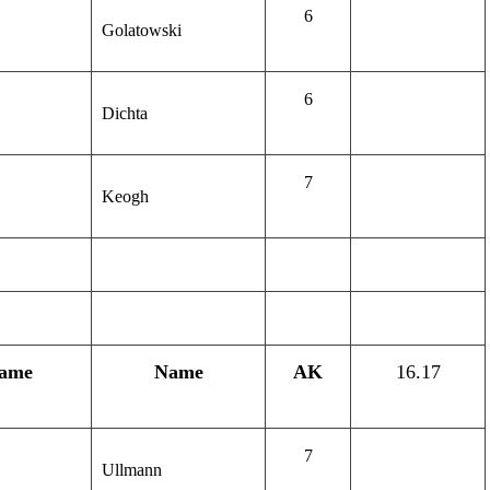
6
Golatowski
6
Dichta
7
Keogh
ame
Name
AK
16.17
7
Ullmann