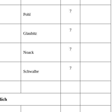
7
Pohl
7
Glaubitz
7
Noack
7
Schwalbe
lich