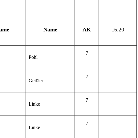
ame
Name
AK
16.20
7
Pohl
7
Geißler
7
Linke
7
Linke