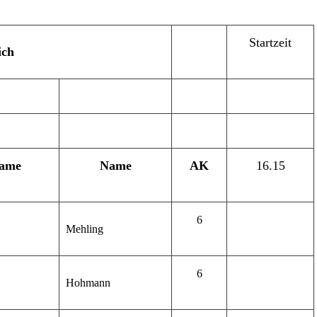
Startzeit
ich
ame
Name
AK
16.15
6
Mehling
6
Hohmann