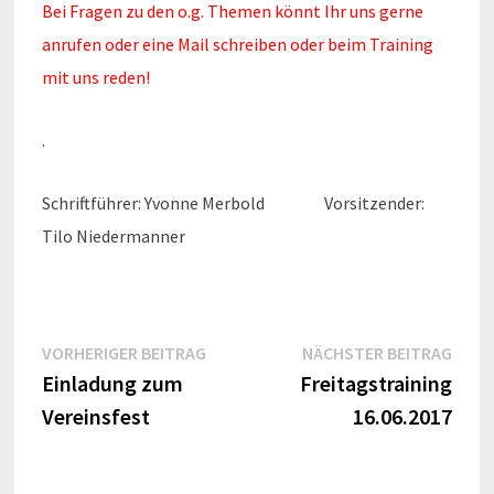
Bei Fragen zu den o.g. Themen könnt Ihr uns gerne
anrufen oder eine Mail schreiben oder beim Training
mit uns reden!
.
Schriftführer: Yvonne Merbold Vorsitzender:
Tilo Niedermanner
Beitragsnavigation
Vorheriger
Näch
VORHERIGER BEITRAG
NÄCHSTER BEITRAG
Beitrag:
Beitr
Einladung zum
Freitagstraining
Vereinsfest
16.06.2017