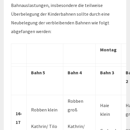
Bahnauslastungen, insbesondere die teilweise
Überbelegung der Kinderbahnen sollte durch eine
Neubelegung der verbleibenden Bahnen wie folgt
abgefangen werden:
Montag
Bahn 5
Bahn 4
Bahn 3
B
2
Robben
Haie
H
Robben klein
groß
16-
klein
g
17
Kathrin/ Tilo
Kathrin/