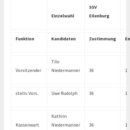
SSV
Einzelwahl
Eilenburg
Funktion
Kandidaten
Zustimmung
En
Tilo
Vorsitzender
Niedermanner
36
1
stellv. Vors.
Uwe Rudolph
36
1
Kathrin
Kassenwart
Niedermanner
36
1