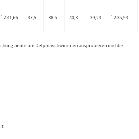
`2:41,66
37,5
38,5
40,3
39,23
`2:35,53
raschung heute am Delphinschwimmen ausprobieren und die
t: