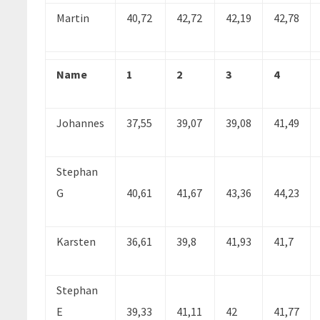
Martin
40,72
42,72
42,19
42,78
Name
1
2
3
4
Johannes
37,55
39,07
39,08
41,49
Stephan
G
40,61
41,67
43,36
44,23
Karsten
36,61
39,8
41,93
41,7
Stephan
E
39,33
41,11
42
41,77