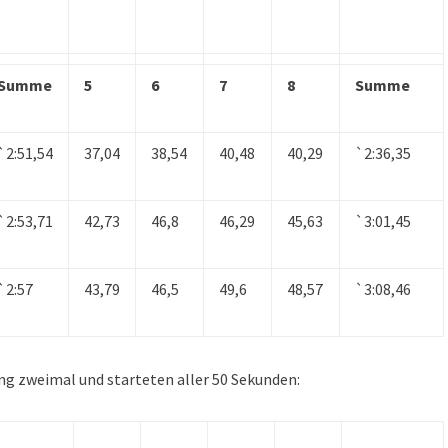
Summe
5
6
7
8
Summe
`2:51,54
37,04
38,54
40,48
40,29
`2:36,35
`2:53,71
42,73
46,8
46,29
45,63
`3:01,45
`2:57
43,79
46,5
49,6
48,57
`3:08,46
ng zweimal und starteten aller 50 Sekunden: