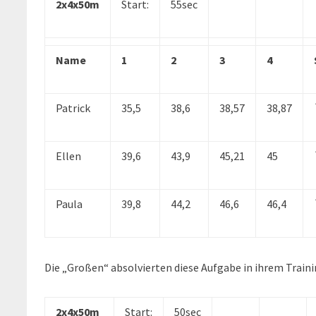
2x4x50m
Start:
55sec
Name
1
2
3
4
Patrick
35,5
38,6
38,57
38,87
Ellen
39,6
43,9
45,21
45
Paula
39,8
44,2
46,6
46,4
Die „Großen“ absolvierten diese Aufgabe in ihrem Traini
2x4x50m
Start:
50sec