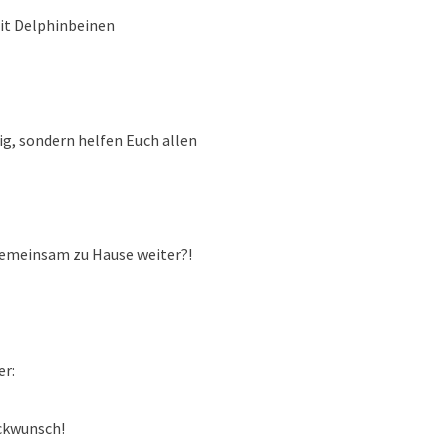
lphinbeinen
ig, sondern helfen Euch allen
a gemeinsam zu Hause weiter?!
er:
kwunsch!