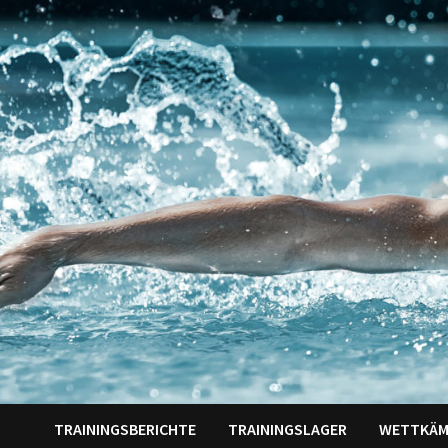
Zum
Inhalt
springen
TRAININGSBERICHTE
TRAININGSLAGER
WETTKÄM