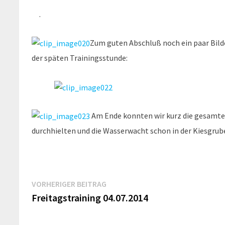
.
Zum guten Abschluß noch ein paar Bild
der späten Trainingsstunde:
Am Ende konnten wir kurz die gesamte
durchhielten und die Wasserwacht schon in der Kiesgrube
Beitragsnavigation
Vorheriger
VORHERIGER BEITRAG
Beitrag:
Freitagstraining 04.07.2014