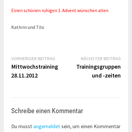
Einen schönen ruhigen 1. Advent wünschen allen
Kathrin und Tilo
Beitragsnavigation
Vorheriger
Näch
VORHERIGER BEITRAG
NÄCHSTER BEITRAG
Beitrag:
Beitr
Mittwochstraining
Trainingsgruppen
28.11.2012
und -zeiten
Schreibe einen Kommentar
Du musst
angemeldet
sein, um einen Kommentar