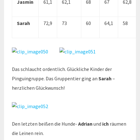
Jasmin
61,1
62,1
68
67
62,8
Sarah
72,9
73
60
64,1
58
Das schlaucht ordentlich. Glückliche Kinder der
Pinguingruppe. Das Gruppentier ging an
Sarah
–
herzlichen Glückwunsch!
Den letzten beißen die Hunde-
Adrian
und
ich
räumen
die Leinen rein.