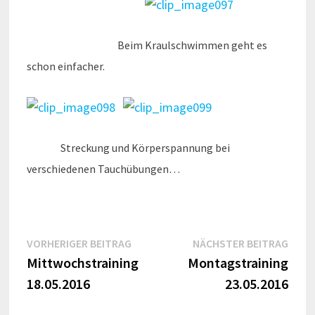
Beim Kraulschwimmen geht es
schon einfacher.
Streckung und Körperspannung bei
verschiedenen Tauchübungen…
Beitragsnavigation
Vorheriger
Näch
VORHERIGER BEITRAG
NÄCHSTER BEITRAG
Beitrag:
Beitr
Mittwochstraining
Montagstraining
18.05.2016
23.05.2016