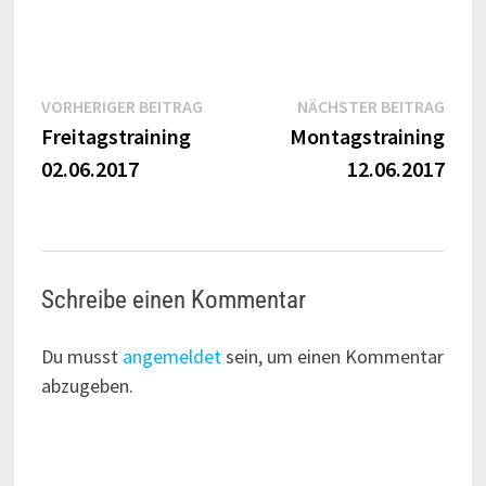
Beitragsnavigation
Vorheriger
Näch
VORHERIGER BEITRAG
NÄCHSTER BEITRAG
Beitrag:
Beitr
Freitagstraining
Montagstraining
02.06.2017
12.06.2017
Schreibe einen Kommentar
Du musst
angemeldet
sein, um einen Kommentar
abzugeben.