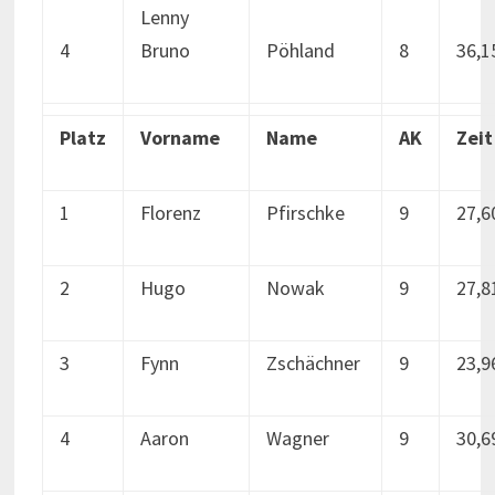
Lenny
4
Bruno
Pöhland
8
36,1
Platz
Vorname
Name
AK
Zeit
1
Florenz
Pfirschke
9
27,6
2
Hugo
Nowak
9
27,8
3
Fynn
Zschächner
9
23,9
4
Aaron
Wagner
9
30,6