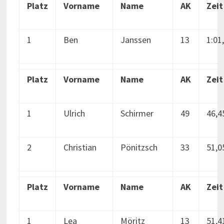
Platz
Vorname
Name
AK
Zeit
1
Ben
Janssen
13
1:01
Platz
Vorname
Name
AK
Zeit
1
Ulrich
Schirmer
49
46,4
2
Christian
Pönitzsch
33
51,0
Platz
Vorname
Name
AK
Zeit
1
Lea
Möritz
13
51,4