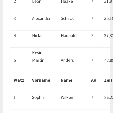
2
Leon
Haake
7
31,9
3
Alexander
Schack
7
35,1
4
Niclas
Haubold
7
37,3
Kevin
5
Martin
Anders
7
42,8
Platz
Vorname
Name
AK
Zeit
1
Sophia
Wilken
7
26,2