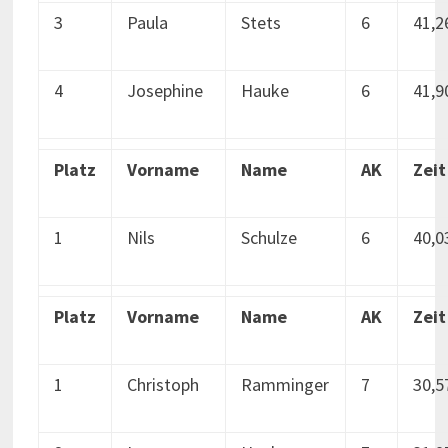
3
Paula
Stets
6
41,2
4
Josephine
Hauke
6
41,9
Platz
Vorname
Name
AK
Zeit
1
Nils
Schulze
6
40,0
Platz
Vorname
Name
AK
Zeit
1
Christoph
Ramminger
7
30,5