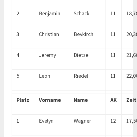
2
Benjamin
Schack
11
18,7
3
Christian
Beykirch
11
20,3
4
Jeremy
Dietze
11
21,6
5
Leon
Riedel
11
22,0
Platz
Vorname
Name
AK
Zeit
1
Evelyn
Wagner
12
17,5