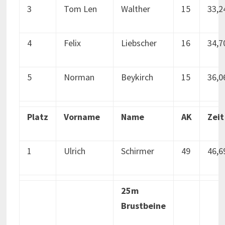
3
Tom Len
Walther
15
33,2
4
Felix
Liebscher
16
34,7
5
Norman
Beykirch
15
36,0
Platz
Vorname
Name
AK
Zeit
1
Ulrich
Schirmer
49
46,6
25m
Brustbeine