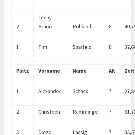
Lenny
2
Bruno
Pöhland
8
40,7
1
Tim
Sparfeld
8
37,6
Platz
Vorname
Name
AK
Zeit
1
Alexander
Schack
7
27,8
2
Christoph
Ramminger
7
31,7
3
Diego
Lassig
7
33,5