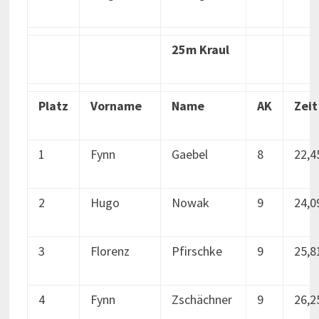
25m Kraul
Platz
Vorname
Name
AK
Zeit
1
Fynn
Gaebel
8
22,4
2
Hugo
Nowak
9
24,0
3
Florenz
Pfirschke
9
25,8
4
Fynn
Zschächner
9
26,2