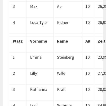
3
Max
Ae
10
26,2
4
Luca Tyler
Eidner
10
26,9
Platz
Vorname
Name
AK
Zeit
1
Emma
Steinberg
10
23,9
2
Lilly
Wille
10
27,2
3
Katharina
Kraft
10
28,0
4
Leni
Sommer
10
34,6