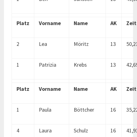
Platz
Vorname
Name
AK
Zeit
2
Lea
Möritz
13
50,2
1
Patrizia
Krebs
13
42,6
Platz
Vorname
Name
AK
Zeit
1
Paula
Böttcher
16
35,2
4
Laura
Schulz
16
41,9