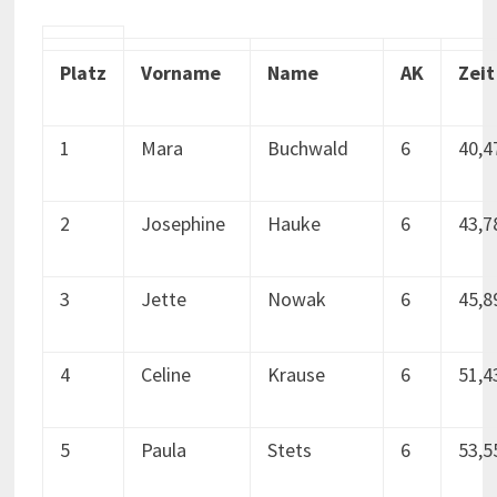
Platz
Vorname
Name
AK
Zeit
1
Mara
Buchwald
6
40,4
2
Josephine
Hauke
6
43,7
3
Jette
Nowak
6
45,8
4
Celine
Krause
6
51,4
5
Paula
Stets
6
53,5