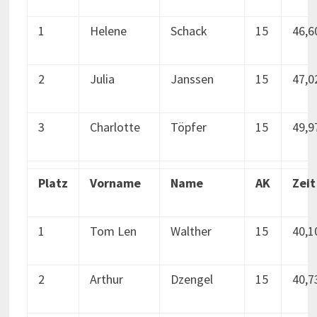
1
Helene
Schack
15
46,6
2
Julia
Janssen
15
47,0
3
Charlotte
Töpfer
15
49,9
Platz
Vorname
Name
AK
Zeit
1
Tom Len
Walther
15
40,1
2
Arthur
Dzengel
15
40,7