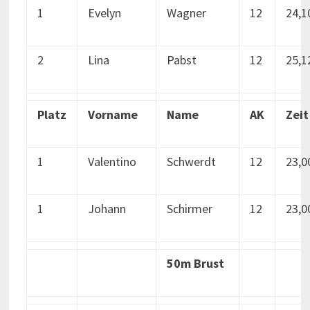
1
Evelyn
Wagner
12
24,1
2
Lina
Pabst
12
25,1
Platz
Vorname
Name
AK
Zeit
1
Valentino
Schwerdt
12
23,0
1
Johann
Schirmer
12
23,0
50m Brust