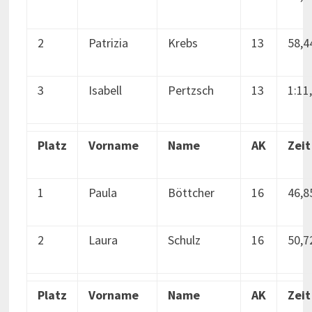
2
Patrizia
Krebs
13
58,4
3
Isabell
Pertzsch
13
1:11
Platz
Vorname
Name
AK
Zeit
1
Paula
Böttcher
16
46,8
2
Laura
Schulz
16
50,7
Platz
Vorname
Name
AK
Zeit