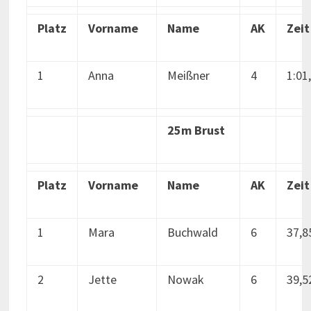
Platz
Vorname
Name
AK
Zeit
1
Anna
Meißner
4
1:01
25m Brust
Platz
Vorname
Name
AK
Zeit
1
Mara
Buchwald
6
37,8
2
Jette
Nowak
6
39,5