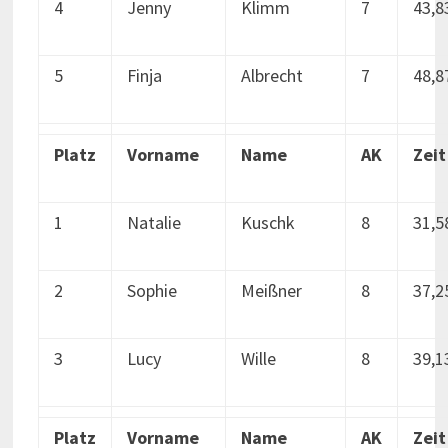
4
Jenny
Klimm
7
43,8
5
Finja
Albrecht
7
48,8
Platz
Vorname
Name
AK
Zeit
1
Natalie
Kuschk
8
31,5
2
Sophie
Meißner
8
37,2
3
Lucy
Wille
8
39,1
Platz
Vorname
Name
AK
Zeit