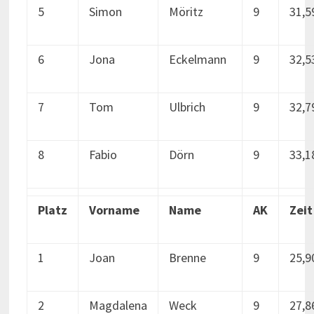
5
Simon
Möritz
9
31,5
6
Jona
Eckelmann
9
32,5
7
Tom
Ulbrich
9
32,7
8
Fabio
Dörn
9
33,1
Platz
Vorname
Name
AK
Zeit
1
Joan
Brenne
9
25,9
2
Magdalena
Weck
9
27,8