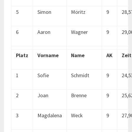
5
Simon
Möritz
9
28,5
6
Aaron
Wagner
9
29,0
Platz
Vorname
Name
AK
Zeit
1
Sofie
Schmidt
9
24,5
2
Joan
Brenne
9
25,6
3
Magdalena
Weck
9
27,9