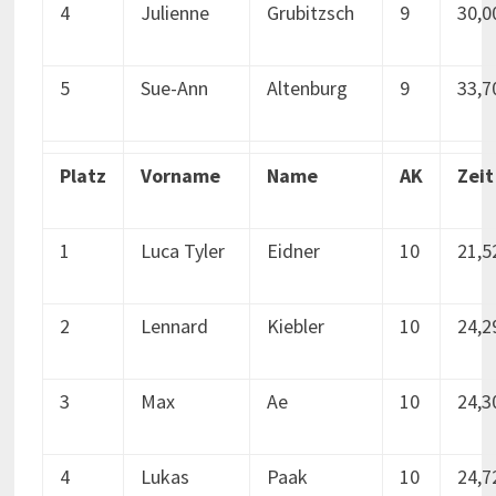
4
Julienne
Grubitzsch
9
30,0
5
Sue-Ann
Altenburg
9
33,7
Platz
Vorname
Name
AK
Zeit
1
Luca Tyler
Eidner
10
21,5
2
Lennard
Kiebler
10
24,2
3
Max
Ae
10
24,3
4
Lukas
Paak
10
24,7