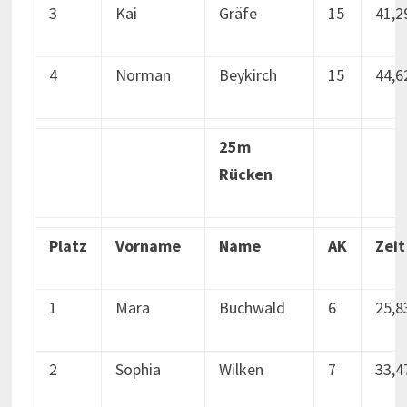
3
Kai
Gräfe
15
41,2
4
Norman
Beykirch
15
44,6
25m
Rücken
Platz
Vorname
Name
AK
Zeit
1
Mara
Buchwald
6
25,8
2
Sophia
Wilken
7
33,4