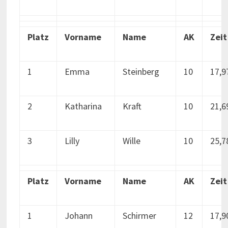
Platz
Vorname
Name
AK
Zeit
1
Emma
Steinberg
10
17,9
2
Katharina
Kraft
10
21,6
3
Lilly
Wille
10
25,7
Platz
Vorname
Name
AK
Zeit
1
Johann
Schirmer
12
17,9