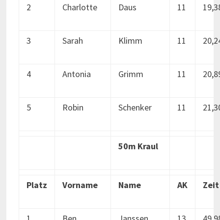
2
Charlotte
Daus
11
19,3
3
Sarah
Klimm
11
20,2
4
Antonia
Grimm
11
20,8
5
Robin
Schenker
11
21,3
50m Kraul
Platz
Vorname
Name
AK
Zeit
1
Ben
Janssen
13
49,9