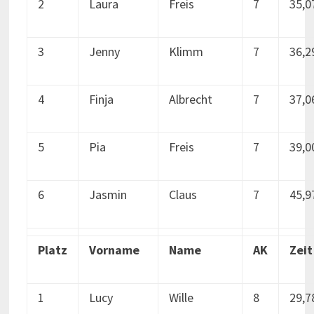
2
Laura
Freis
7
35,0
3
Jenny
Klimm
7
36,2
4
Finja
Albrecht
7
37,0
5
Pia
Freis
7
39,0
6
Jasmin
Claus
7
45,9
Platz
Vorname
Name
AK
Zeit
1
Lucy
Wille
8
29,7