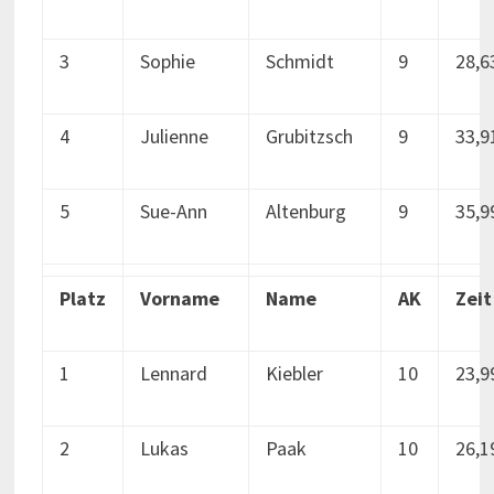
3
Sophie
Schmidt
9
28,6
4
Julienne
Grubitzsch
9
33,9
5
Sue-Ann
Altenburg
9
35,9
Platz
Vorname
Name
AK
Zeit
1
Lennard
Kiebler
10
23,9
2
Lukas
Paak
10
26,1