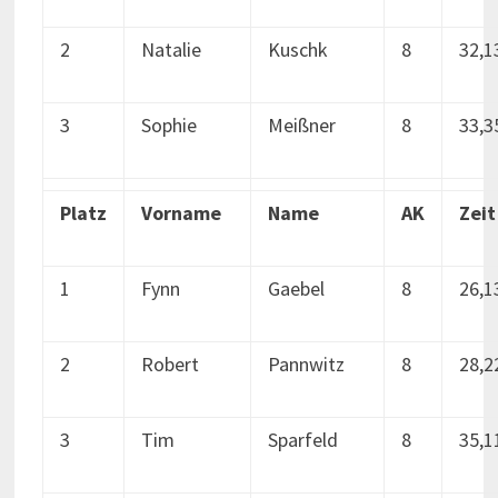
2
Natalie
Kuschk
8
32,1
3
Sophie
Meißner
8
33,3
Platz
Vorname
Name
AK
Zeit
1
Fynn
Gaebel
8
26,1
2
Robert
Pannwitz
8
28,2
3
Tim
Sparfeld
8
35,1