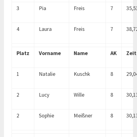
3
Pia
Freis
7
35,5
4
Laura
Freis
7
38,7
Platz
Vorname
Name
AK
Zeit
1
Natalie
Kuschk
8
29,0
2
Lucy
Wille
8
30,1
2
Sophie
Meißner
8
30,1