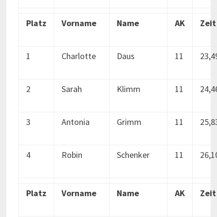
Platz
Vorname
Name
AK
Zeit
1
Charlotte
Daus
11
23,4
2
Sarah
Klimm
11
24,4
3
Antonia
Grimm
11
25,8
4
Robin
Schenker
11
26,1
Platz
Vorname
Name
AK
Zeit