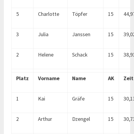
5
Charlotte
Töpfer
15
44,9
3
Julia
Janssen
15
39,0
2
Helene
Schack
15
38,9
Platz
Vorname
Name
AK
Zeit
1
Kai
Gräfe
15
30,1
2
Arthur
Dzengel
15
30,7