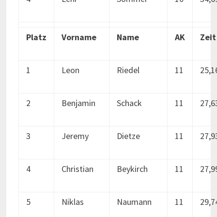
Platz
Vorname
Name
AK
Zeit
1
Leon
Riedel
11
25,1
2
Benjamin
Schack
11
27,6
3
Jeremy
Dietze
11
27,9
4
Christian
Beykirch
11
27,9
5
Niklas
Naumann
11
29,7