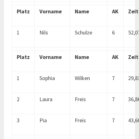
Platz
Vorname
Name
AK
Zeit
1
Nils
Schulze
6
52,0
Platz
Vorname
Name
AK
Zeit
1
Sophia
Wilken
7
29,8
2
Laura
Freis
7
36,8
3
Pia
Freis
7
43,6