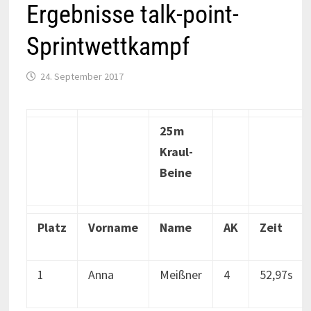
Ergebnisse talk-point-
Sprintwettkampf
24. September 2017
25m
Kraul-
Beine
Platz
Vorname
Name
AK
Zeit
1
Anna
Meißner
4
52,97s