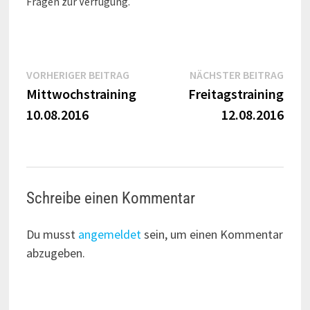
Fragen zur Verfügung.
Beitragsnavigation
Vorheriger
Näch
VORHERIGER BEITRAG
NÄCHSTER BEITRAG
Beitrag:
Beitr
Mittwochstraining
Freitagstraining
10.08.2016
12.08.2016
Schreibe einen Kommentar
Du musst
angemeldet
sein, um einen Kommentar
abzugeben.