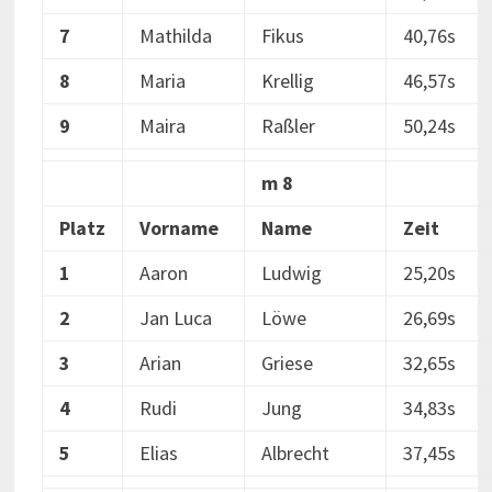
7
Mathilda
Fikus
40,76s
8
Maria
Krellig
46,57s
9
Maira
Raßler
50,24s
m 8
Platz
Vorname
Name
Zeit
1
Aaron
Ludwig
25,20s
2
Jan Luca
Löwe
26,69s
3
Arian
Griese
32,65s
4
Rudi
Jung
34,83s
5
Elias
Albrecht
37,45s