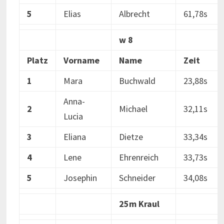
5
Elias
Albrecht
61,78s
w 8
Platz
Vorname
Name
Zeit
1
Mara
Buchwald
23,88s
Anna-
2
Michael
32,11s
Lucia
3
Eliana
Dietze
33,34s
4
Lene
Ehrenreich
33,73s
5
Josephin
Schneider
34,08s
25m Kraul