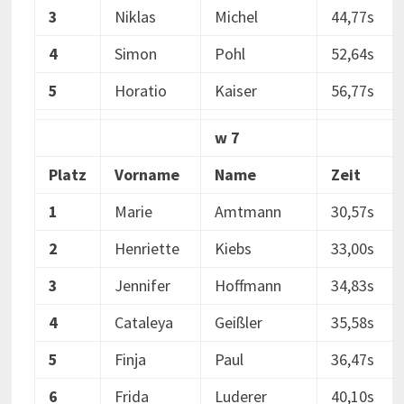
3
Niklas
Michel
44,77s
4
Simon
Pohl
52,64s
5
Horatio
Kaiser
56,77s
w 7
Platz
Vorname
Name
Zeit
1
Marie
Amtmann
30,57s
2
Henriette
Kiebs
33,00s
3
Jennifer
Hoffmann
34,83s
4
Cataleya
Geißler
35,58s
5
Finja
Paul
36,47s
6
Frida
Luderer
40,10s