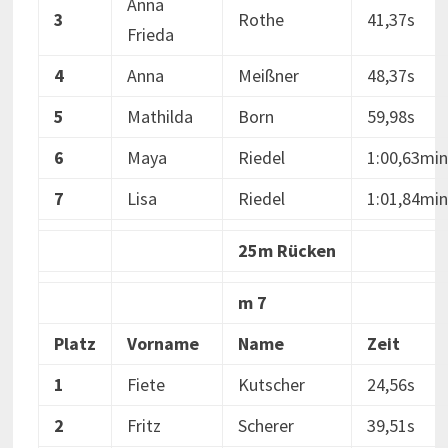
Anna
3
Rothe
41,37s
Frieda
4
Anna
Meißner
48,37s
5
Mathilda
Born
59,98s
6
Maya
Riedel
1:00,63min
7
Lisa
Riedel
1:01,84min
25m Rücken
m 7
Platz
Vorname
Name
Zeit
1
Fiete
Kutscher
24,56s
2
Fritz
Scherer
39,51s