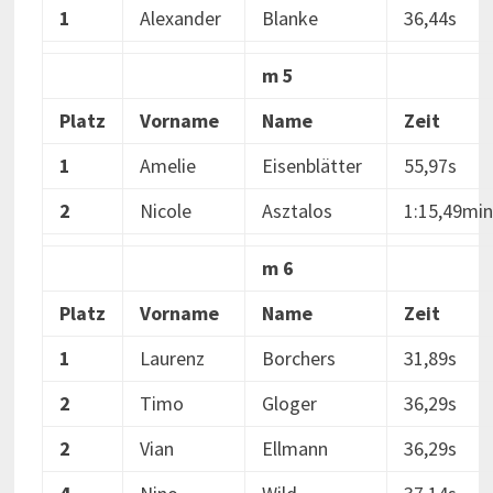
1
Alexander
Blanke
36,44s
m 5
Platz
Vorname
Name
Zeit
1
Amelie
Eisenblätter
55,97s
2
Nicole
Asztalos
1:15,49min
m 6
Platz
Vorname
Name
Zeit
1
Laurenz
Borchers
31,89s
2
Timo
Gloger
36,29s
2
Vian
Ellmann
36,29s