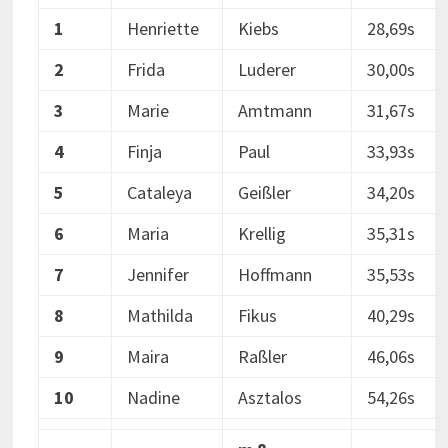
1
Henriette
Kiebs
28,69s
2
Frida
Luderer
30,00s
3
Marie
Amtmann
31,67s
4
Finja
Paul
33,93s
5
Cataleya
Geißler
34,20s
6
Maria
Krellig
35,31s
7
Jennifer
Hoffmann
35,53s
8
Mathilda
Fikus
40,29s
9
Maira
Raßler
46,06s
10
Nadine
Asztalos
54,26s