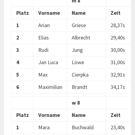
m 8
Platz
Vorname
Name
Zeit
1
Arian
Griese
28,37s
2
Elias
Albrecht
29,40s
3
Rudi
Jung
30,00s
4
Jan Luca
Löwe
31,00s
5
Max
Cierpka
32,91s
6
Maximilian
Brandt
34,17s
w 8
Platz
Vorname
Name
Zeit
1
Mara
Buchwald
23,40s