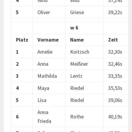
4
Nino
Wild
37,14s
5
Oliver
Griese
39,22s
w 6
Platz
Vorname
Name
Zeit
1
Amelie
Koitzsch
32,30s
2
Anna
Meißner
32,46s
3
Mathilda
Lentz
33,35s
4
Maya
Riedel
35,53s
5
Lisa
Riedel
39,06s
Anna
6
Rothe
40,19s
Frieda