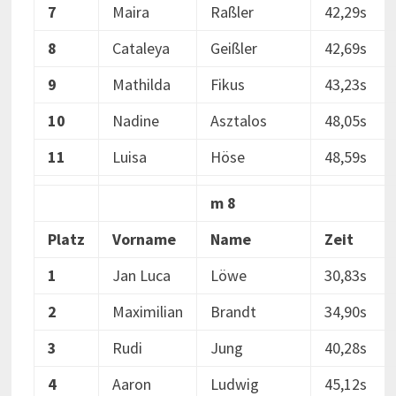
7
Maira
Raßler
42,29s
8
Cataleya
Geißler
42,69s
9
Mathilda
Fikus
43,23s
10
Nadine
Asztalos
48,05s
11
Luisa
Höse
48,59s
m 8
Platz
Vorname
Name
Zeit
1
Jan Luca
Löwe
30,83s
2
Maximilian
Brandt
34,90s
3
Rudi
Jung
40,28s
4
Aaron
Ludwig
45,12s