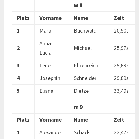
w 8
Platz
Vorname
Name
Zeit
1
Mara
Buchwald
20,50s
Anna-
2
Michael
25,97s
Lucia
3
Lene
Ehrenreich
29,89s
4
Josephin
Schneider
29,89s
5
Eliana
Dietze
33,49s
m 9
Platz
Vorname
Name
Zeit
1
Alexander
Schack
22,47s