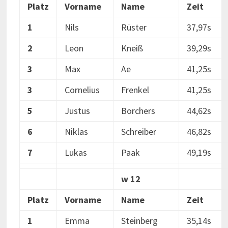
Platz
Vorname
Name
Zeit
1
Nils
Rüster
37,97s
2
Leon
Kneiß
39,29s
3
Max
Ae
41,25s
3
Cornelius
Frenkel
41,25s
5
Justus
Borchers
44,62s
6
Niklas
Schreiber
46,82s
7
Lukas
Paak
49,19s
w 12
Platz
Vorname
Name
Zeit
1
Emma
Steinberg
35,14s