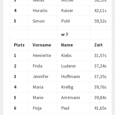
4
Horatio
Kaiser
42,11s
5
Simon
Pohl
59,52s
w 7
Platz
Vorname
Name
Zeit
1
Henriette
Kiebs
31,57s
2
Frida
Luderer
37,24s
3
Jennifer
Hoffmann
37,35s
4
Maria
Krellig
39,76s
5
Marie
Amtmann
39,84s
6
Finja
Paul
41,65s