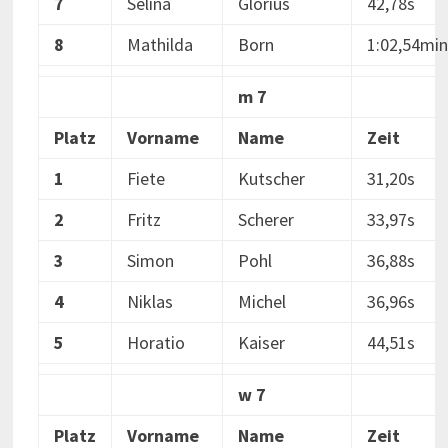
7
Selina
Glorius
42,78s
8
Mathilda
Born
1:02,54min
m 7
Platz
Vorname
Name
Zeit
1
Fiete
Kutscher
31,20s
2
Fritz
Scherer
33,97s
3
Simon
Pohl
36,88s
4
Niklas
Michel
36,96s
5
Horatio
Kaiser
44,51s
w 7
Platz
Vorname
Name
Zeit