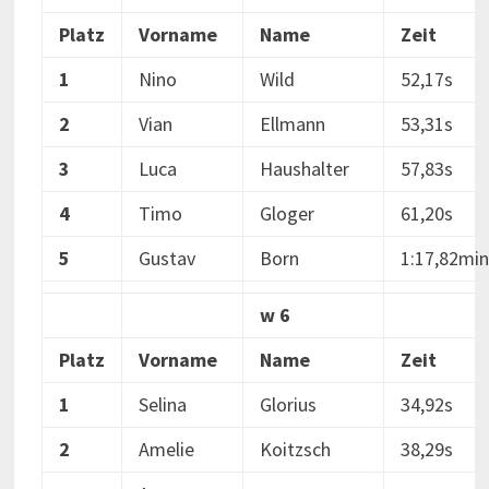
Platz
Vorname
Name
Zeit
1
Nino
Wild
52,17s
2
Vian
Ellmann
53,31s
3
Luca
Haushalter
57,83s
4
Timo
Gloger
61,20s
5
Gustav
Born
1:17,82min
w 6
Platz
Vorname
Name
Zeit
1
Selina
Glorius
34,92s
2
Amelie
Koitzsch
38,29s