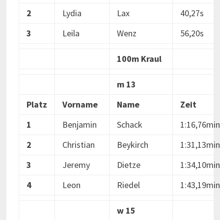
2
Lydia
Lax
40,27s
3
Leila
Wenz
56,20s
100m Kraul
m 13
Platz
Vorname
Name
Zeit
1
Benjamin
Schack
1:16,76min
2
Christian
Beykirch
1:31,13min
3
Jeremy
Dietze
1:34,10min
4
Leon
Riedel
1:43,19min
w 15