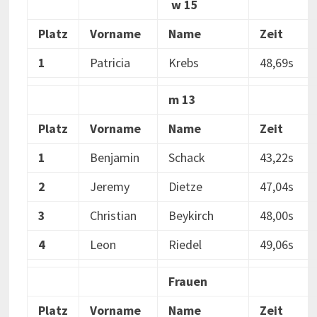
w 15
Platz
Vorname
Name
Zeit
1
Patricia
Krebs
48,69s
m 13
Platz
Vorname
Name
Zeit
1
Benjamin
Schack
43,22s
2
Jeremy
Dietze
47,04s
3
Christian
Beykirch
48,00s
4
Leon
Riedel
49,06s
Frauen
Platz
Vorname
Name
Zeit