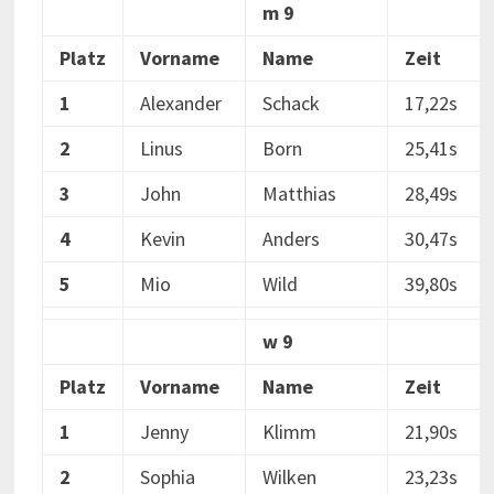
m 9
Platz
Vorname
Name
Zeit
1
Alexander
Schack
17,22s
2
Linus
Born
25,41s
3
John
Matthias
28,49s
4
Kevin
Anders
30,47s
5
Mio
Wild
39,80s
w 9
Platz
Vorname
Name
Zeit
1
Jenny
Klimm
21,90s
2
Sophia
Wilken
23,23s