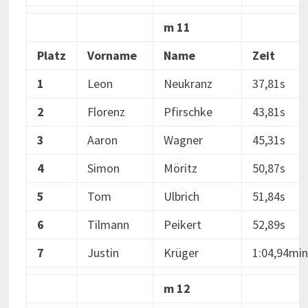
m 11
Platz
Vorname
Name
Zeit
1
Leon
Neukranz
37,81s
2
Florenz
Pfirschke
43,81s
3
Aaron
Wagner
45,31s
4
Simon
Möritz
50,87s
5
Tom
Ulbrich
51,84s
6
Tilmann
Peikert
52,89s
7
Justin
Krüger
1:04,94min
m 12