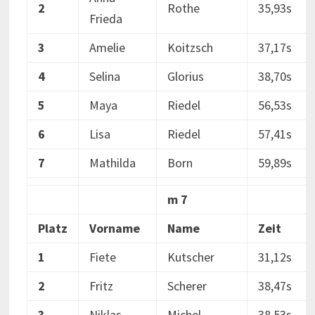
2
Rothe
35,93s
Frieda
3
Amelie
Koitzsch
37,17s
4
Selina
Glorius
38,70s
5
Maya
Riedel
56,53s
6
Lisa
Riedel
57,41s
7
Mathilda
Born
59,89s
m 7
Platz
Vorname
Name
Zeit
1
Fiete
Kutscher
31,12s
2
Fritz
Scherer
38,47s
3
Niklas
Michel
38,53s