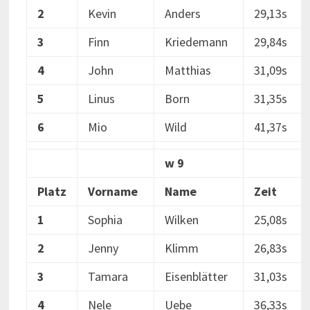
2
Kevin
Anders
29,13s
3
Finn
Kriedemann
29,84s
4
John
Matthias
31,09s
5
Linus
Born
31,35s
6
Mio
Wild
41,37s
w 9
Platz
Vorname
Name
Zeit
1
Sophia
Wilken
25,08s
2
Jenny
Klimm
26,83s
3
Tamara
Eisenblätter
31,03s
4
Nele
Uebe
36,33s