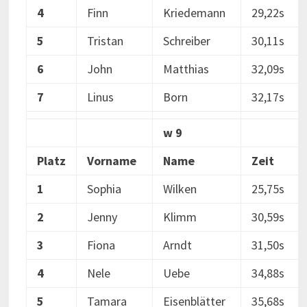
4
Finn
Kriedemann
29,22s
5
Tristan
Schreiber
30,11s
6
John
Matthias
32,09s
7
Linus
Born
32,17s
w 9
Platz
Vorname
Name
Zeit
1
Sophia
Wilken
25,75s
2
Jenny
Klimm
30,59s
3
Fiona
Arndt
31,50s
4
Nele
Uebe
34,88s
5
Tamara
Eisenblätter
35,68s