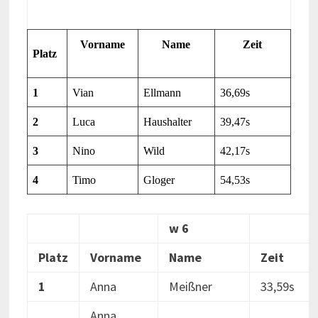
Vorname
Name
Zeit
Platz
1
Vian
Ellmann
36,69s
2
Luca
Haushalter
39,47s
3
Nino
Wild
42,17s
4
Timo
Gloger
54,53s
w 6
Platz
Vorname
Name
Zeit
1
Anna
Meißner
33,59s
Anna