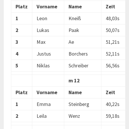
Platz
Vorname
Name
Zeit
1
Leon
Kneiß
48,03s
2
Lukas
Paak
50,07s
3
Max
Ae
51,21s
4
Justus
Borchers
52,11s
5
Niklas
Schreiber
56,56s
m 12
Platz
Vorname
Name
Zeit
1
Emma
Steinberg
40,22s
2
Leila
Wenz
59,18s