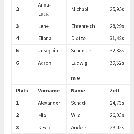
Anna-
2
Michael
25,95s
Lucia
3
Lene
Ehrenreich
28,29s
4
Eliana
Dietze
31,48s
5
Josephin
Schneider
32,88s
6
Aaron
Ludwig
39,32s
m 9
Platz
Vorname
Name
Zeit
1
Alexander
Schack
24,73s
2
Mio
Wild
26,93s
3
Kevin
Anders
28,03s