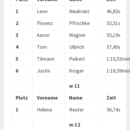
1
Leon
Neukranz
46,83s
2
Florenz
Pfirschke
52,51s
3
Aaron
Wagner
55,19s
4
Tom
Ulbrich
57,40s
5
Tilmann
Peikert
1:10,53min
6
Justin
Krüger
1:18,59min
w 11
Platz
Vorname
Name
Zeit
1
Helena
Reuter
56,74s
m 12