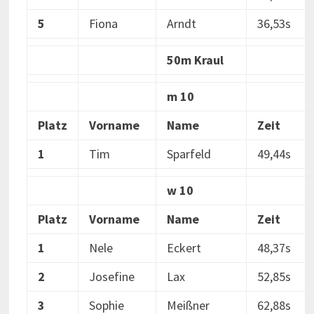
5
Fiona
Arndt
36,53s
50m Kraul
m 10
Platz
Vorname
Name
Zeit
1
Tim
Sparfeld
49,44s
w 10
Platz
Vorname
Name
Zeit
1
Nele
Eckert
48,37s
2
Josefine
Lax
52,85s
3
Sophie
Meißner
62,88s