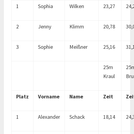
1
Sophia
Wilken
23,27
24,
2
Jenny
Klimm
20,78
30,
3
Sophie
Meißner
25,16
31,
25m
25
Kraul
Bru
Platz
Vorname
Name
Zeit
Zei
1
Alexander
Schack
18,14
24,