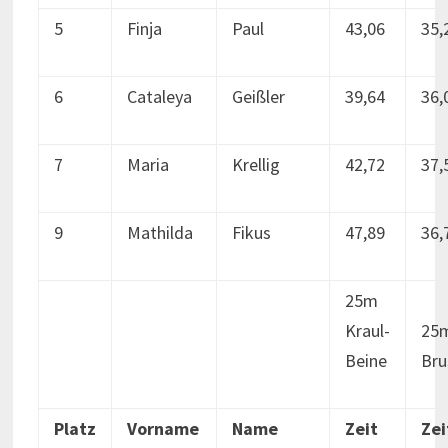
5
Finja
Paul
43,06
35,
6
Cataleya
Geißler
39,64
36,
7
Maria
Krellig
42,72
37,
9
Mathilda
Fikus
47,89
36,
25m
Kraul-
25
Beine
Bru
Platz
Vorname
Name
Zeit
Zei