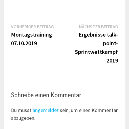
Beitragsnavigation
Vorheriger
Näch
VORHERIGER BEITRAG
NÄCHSTER BEITRAG
Beitrag:
Beitr
Montagstraining
Ergebnisse talk-
07.10.2019
point-
Sprintwettkampf
2019
Schreibe einen Kommentar
Du musst
angemeldet
sein, um einen Kommentar
abzugeben.