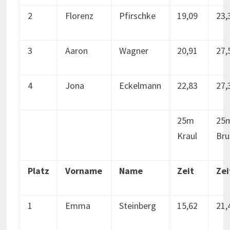
2
Florenz
Pfirschke
19,09
23,
3
Aaron
Wagner
20,91
27,
4
Jona
Eckelmann
22,83
27,
25m
25
Kraul
Bru
Platz
Vorname
Name
Zeit
Zei
1
Emma
Steinberg
15,62
21,