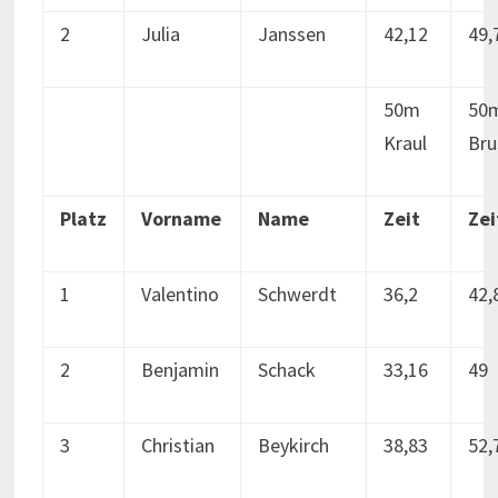
2
Julia
Janssen
42,12
49,
50m
50
Kraul
Bru
Platz
Vorname
Name
Zeit
Zei
1
Valentino
Schwerdt
36,2
42,
2
Benjamin
Schack
33,16
49
3
Christian
Beykirch
38,83
52,