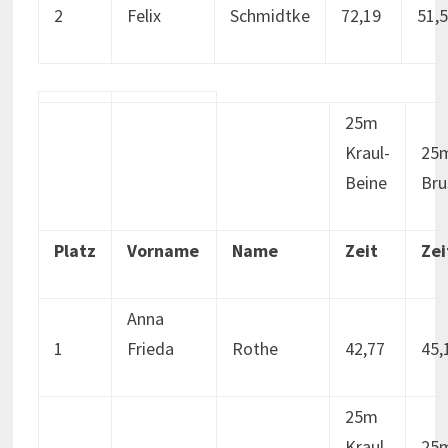
2
Felix
Schmidtke
72,19
51,
25m
Kraul-
25
Beine
Bru
Platz
Vorname
Name
Zeit
Zei
Anna
1
Frieda
Rothe
42,77
45,
25m
Kraul-
25