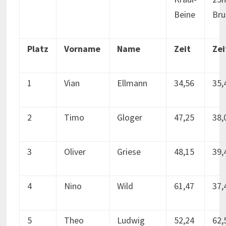
Beine
Bru
Platz
Vorname
Name
Zeit
Zei
1
Vian
Ellmann
34,56
35,
2
Timo
Gloger
47,25
38,
3
Oliver
Griese
48,15
39,
4
Nino
Wild
61,47
37,
5
Theo
Ludwig
52,24
62,