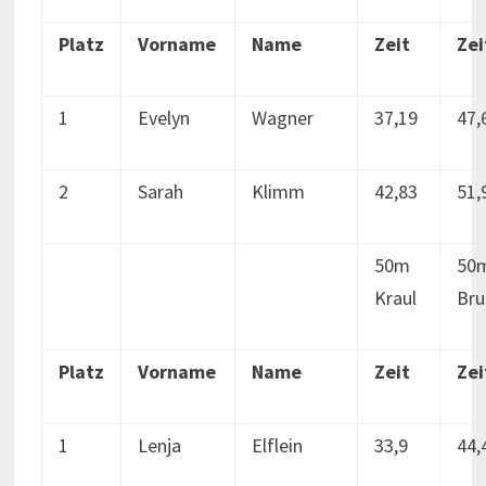
Platz
Vorname
Name
Zeit
Zei
1
Evelyn
Wagner
37,19
47,
2
Sarah
Klimm
42,83
51,
50m
50
Kraul
Bru
Platz
Vorname
Name
Zeit
Zei
1
Lenja
Elflein
33,9
44,