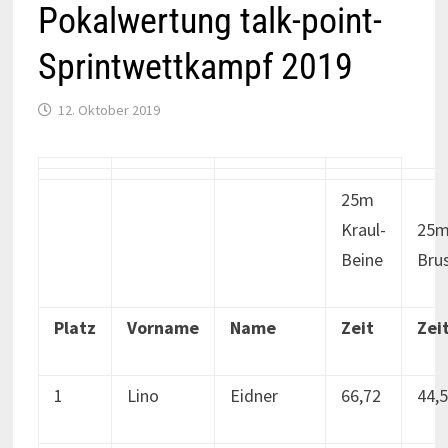
Pokalwertung talk-point-
Sprintwettkampf 2019
12. Oktober 2019
25m
Kraul-
25
Beine
Bru
Platz
Vorname
Name
Zeit
Zei
1
Lino
Eidner
66,72
44,