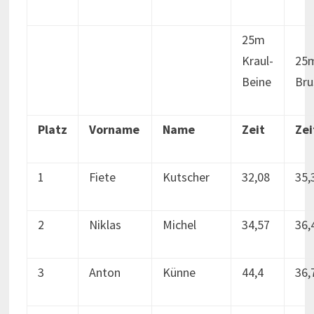
25m
Kraul-
25
Beine
Bru
Platz
Vorname
Name
Zeit
Zei
1
Fiete
Kutscher
32,08
35,
2
Niklas
Michel
34,57
36,
3
Anton
Künne
44,4
36,