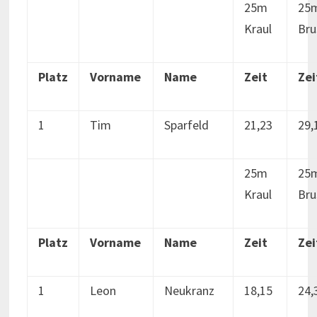
25m
25
Kraul
Bru
Platz
Vorname
Name
Zeit
Zei
1
Tim
Sparfeld
21,23
29,
25m
25
Kraul
Bru
Platz
Vorname
Name
Zeit
Zei
1
Leon
Neukranz
18,15
24,