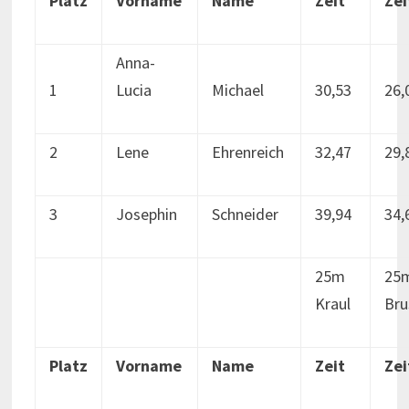
Platz
Vorname
Name
Zeit
Zei
Anna-
1
Lucia
Michael
30,53
26,
2
Lene
Ehrenreich
32,47
29,
3
Josephin
Schneider
39,94
34,
25m
25
Kraul
Bru
Platz
Vorname
Name
Zeit
Zei