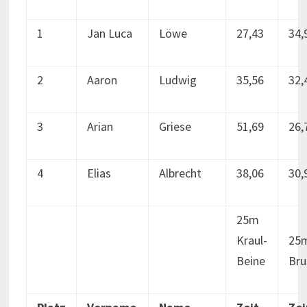
1
Jan Luca
Löwe
27,43
34,
2
Aaron
Ludwig
35,56
32,
3
Arian
Griese
51,69
26,
4
Elias
Albrecht
38,06
30,
25m
Kraul-
25
Beine
Bru