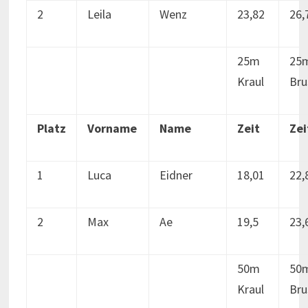
2
Leila
Wenz
23,82
26,
25m
25
Kraul
Bru
Platz
Vorname
Name
Zeit
Zei
1
Luca
Eidner
18,01
22,
2
Max
Ae
19,5
23,
50m
50
Kraul
Bru