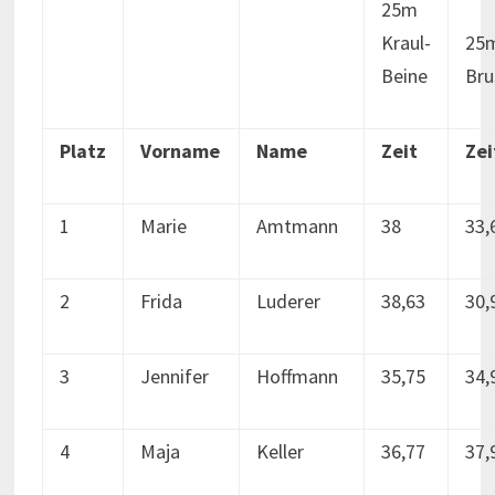
25m
Kraul-
25
Beine
Bru
Platz
Vorname
Name
Zeit
Zei
1
Marie
Amtmann
38
33,
2
Frida
Luderer
38,63
30,
3
Jennifer
Hoffmann
35,75
34,
4
Maja
Keller
36,77
37,