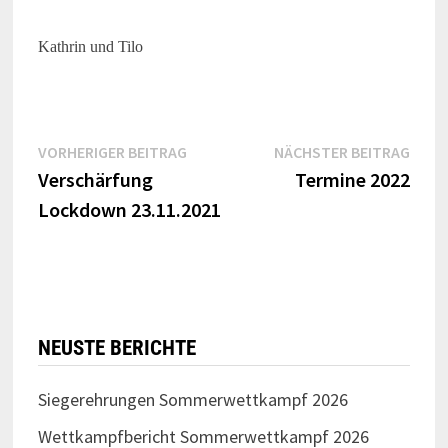
Kathrin und Tilo
Beitragsnavigation
Vorheriger
Näch
VORHERIGER BEITRAG
NÄCHSTER BEITRAG
Beitrag:
Beitr
Verschärfung
Termine 2022
Lockdown 23.11.2021
NEUSTE BERICHTE
Siegerehrungen Sommerwettkampf 2026
Wettkampfbericht Sommerwettkampf 2026