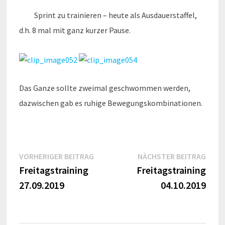
Sprint zu trainieren – heute als Ausdauerstaffel,
d.h. 8 mal mit ganz kurzer Pause.
Das Ganze sollte zweimal geschwommen werden,
dazwischen gab es ruhige Bewegungskombinationen.
Beitragsnavigation
Vorheriger
Näch
VORHERIGER BEITRAG
NÄCHSTER BEITRAG
Beitrag:
Beitr
Freitagstraining
Freitagstraining
27.09.2019
04.10.2019