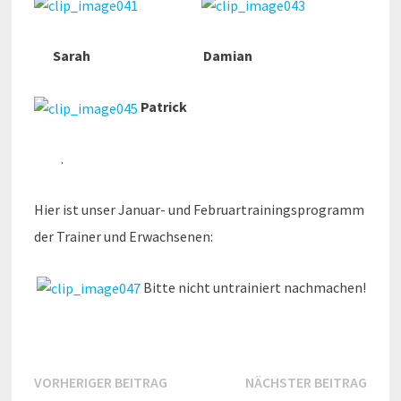
Sarah Damian
Patrick
.
Hier ist unser Januar- und Februartrainingsprogramm
der Trainer und Erwachsenen:
Bitte nicht untrainiert nachmachen!
Beitragsnavigation
Vorheriger
Näch
VORHERIGER BEITRAG
NÄCHSTER BEITRAG