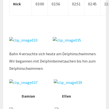
Nick
03:00
02:56
02:51
02:45
11
Bahn 4 versuchte sich heute am Delphinschwimmen.
Wir begannen mit Delphinbeinetauchen bis hin zum
Delphinschwimmen:
Damian Ellen