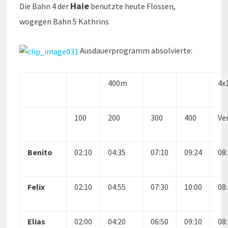
Haie
Die Bahn 4 der
benutzte heute Flossen,
wogegen Bahn 5 Kathrins
Ausdauerprogramm absolvierte:
400m
4x
100
200
300
400
Ve
Benito
02:10
04:35
07:10
09:24
08
Felix
02:10
04:55
07:30
10:00
08
Elias
02:00
04:20
06:50
09:10
08