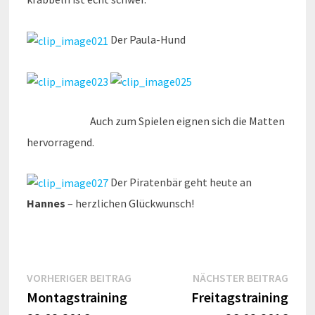
Der Paula-Hund
Auch zum Spielen eignen sich die Matten
hervorragend.
Der Piratenbär geht heute an
Hannes
– herzlichen Glückwunsch!
Beitragsnavigation
Vorheriger
Näch
VORHERIGER BEITRAG
NÄCHSTER BEITRAG
Beitrag:
Beitr
Montagstraining
Freitagstraining