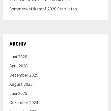
n
-
Sommerwettkampf 2026 Startlisten
N
a
v
i
g
ARCHIV
a
Juni 2026
t
April 2026
i
o
Dezember 2025
n
August 2025
Juni 2025
Dezember 2024