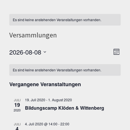
Es sind keine anstehenden Veranstaltungen vorhanden.
Versammlungen
2026-08-08
A
V
M
e
D
O
n
N
a
r
Es sind keine anstehenden Veranstaltungen vorhanden.
s
A
t
a
T
Vergangene Veranstaltungen
i
u
n
c
m
s
19. Juli 2020
-
1. August 2020
JULI
w
19
h
Bildungscamp Klöden & Wittenberg
t
2020
ä
t
a
h
4. Juli 2020 @ 14:00
-
22:00
JULI
l
4