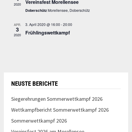
e
l
Vereinsfest Morellensee
2020
t
e
n
Doberschütz
Morellensee, Doberschütz
u
n
-
3. April 2020 @ 16:00
-
20:00
APR.
n
.
3
N
Frühlingswettkampf
2020
g
a
A
v
n
i
s
i
g
NEUSTE BERICHTE
c
a
h
t
Siegerehrungen Sommerwettkampf 2026
t
Wettkampfbericht Sommerwettkampf 2026
i
e
Sommerwettkampf 2026
o
n
Vereinsfest 2026 am Morellensee